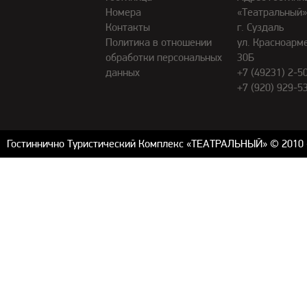
Номера
«Театральный»
Контакты
г. Суздаль
Политика в отношении
ул. Красноарме
обработки персональных
30Б
данных
+7 (49231) 2-5
+7 (920) 929-5
Гостиннично Туристический Комплекс «ТЕАТРАЛЬНЫЙ» © 2010 