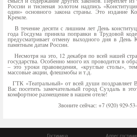
смысл и содержание других законов. Переплёт из
России и тисненая золотом надпись «Конституци
один» основного закона страны. Это издание Ко
Кремле.
В течение десяти с лишним лет День конституци
года Госдума приняла поправки в Трудовой код
предусматривает отмену выходного дня в День К
памятным датам России.
Несмотря на это, 12 декабря по всей нашей стра
государства. Особенно много их проводится в об
– это уроки правоведения, «круглые столы», те
массовые акции, флешмобы и т.д.
ГТК «Театральный» от всей души поздравляет В
Вас посетить замечательный город Суздаль в эт
комфортное размещение в нашем отеле!
Звоните сейчас: +7 (920) 929-53-79, +7 (
Гостиница
Адрес гостини